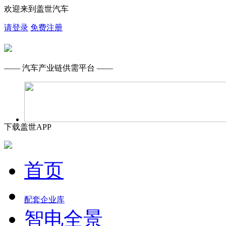
欢迎来到盖世汽车
请登录
免费注册
—— 汽车产业链供需平台 ——
下载盖世APP
首页
配套企业库
智电全景