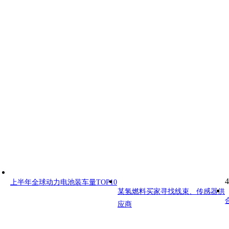
4
上半年全球动力电池装车量TOP10
某氢燃料买家寻找线束、传感器供
应商