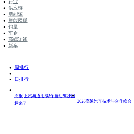
行业
供应链
新能源
智能网联
销量
车企
高端访谈
新车
周排行
|
日排行
周报|上汽与通用续约;自动驾驶国
2026高通汽车技术与合作峰会
标来了