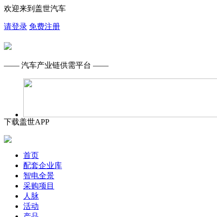
欢迎来到盖世汽车
请登录
免费注册
—— 汽车产业链供需平台 ——
下载盖世APP
首页
配套企业库
智电全景
采购项目
人脉
活动
产品