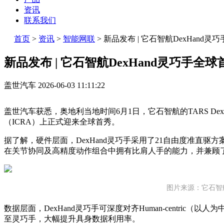
资讯
联系我们
首页
>
资讯
>
智能网联
>
新品发布 | 它石智航DexHand灵
新品发布 | 它石智航DexHand灵巧手全球
盖世汽车
2026-06-03 11:11:22
盖世汽车获悉，奥地利当地时间6月1日，它石智航的TARS De
（ICRA）上正式迎来全球首秀。
据了解，硬件层面，DexHand灵巧手采用了21自由度准直驱
在关节协同及高精度动作组合中拥有比肩人手的能力，并兼顾
图片来源：它石智
数据层面，DexHand灵巧手可深度对齐Human-centric
至灵巧手，大幅提升具身数据利用率。