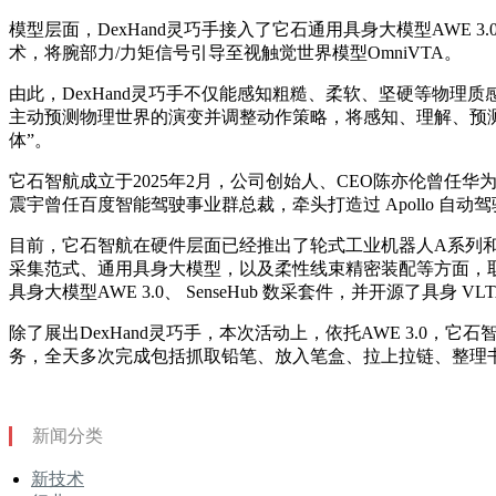
模型层面，DexHand灵巧手接入了它石通用具身大模型AWE 3.0
术，将腕部力/力矩信号引导至视触觉世界模型OmniVTA。
由此，DexHand灵巧手不仅能感知粗糙、柔软、坚硬等物理质
主动预测物理世界的演变并调整动作策略，将感知、理解、预
体”。
它石智航成立于2025年2月，公司创始人、CEO陈亦伦曾任华为
震宇曾任百度智能驾驶事业群总裁，牵头打造过 Apollo 自
目前，它石智航在硬件层面已经推出了轮式工业机器人A系列和双足通
采集范式、通用具身大模型，以及柔性线束精密装配等方面，
具身大模型AWE 3.0、 SenseHub 数采套件，并开源了具身 VL
除了展出DexHand灵巧手，本次活动上，依托AWE 3.0，
务，全天多次完成包括抓取铅笔、放入笔盒、拉上拉链、整理
新闻分类
新技术