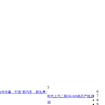
5
6
合作共赢，打造“新汽车，新生态”
7
时代上汽二期16GWh电芯产线启
8
动
9