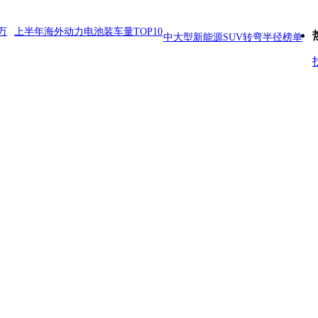
万
上半年海外动力电池装车量TOP10
中大型新能源SUV转弯半径榜单