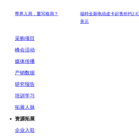
尊界入局，重写格局？
福特全新电动皮卡起售价约2.8
美元
采购项目
峰会活动
媒体传播
产销数据
研究报告
培训学习
拓展人脉
资源拓展
企业入驻