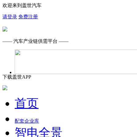
欢迎来到盖世汽车
请登录
免费注册
—— 汽车产业链供需平台 ——
下载盖世APP
首页
配套企业库
智电全景