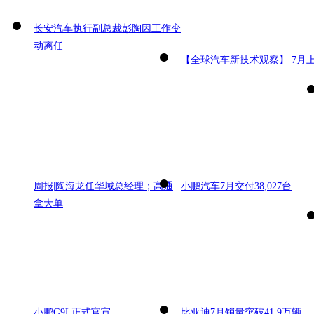
长安汽车执行副总裁彭陶因工作变
动离任
【全球汽车新技术观察】 7月
周报|陶海龙任华域总经理；高通
小鹏汽车7月交付38,027台
拿大单
小鹏G9L正式官宣
比亚迪7月销量突破41.9万辆