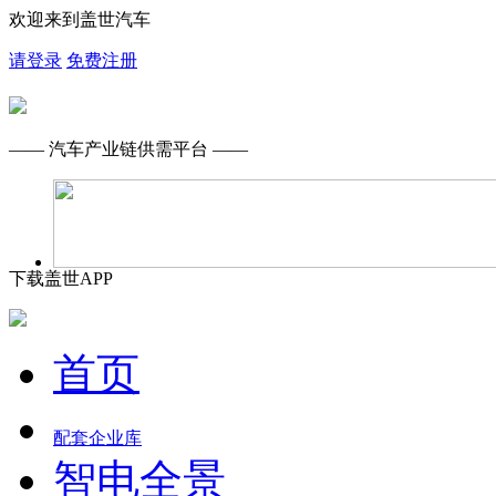
欢迎来到盖世汽车
请登录
免费注册
—— 汽车产业链供需平台 ——
下载盖世APP
首页
配套企业库
智电全景