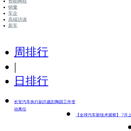
智能网联
销量
车企
高端访谈
新车
周排行
|
日排行
长安汽车执行副总裁彭陶因工作变
动离任
【全球汽车新技术观察】 7月