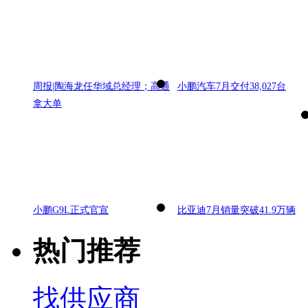
周报|陶海龙任华域总经理；高通
小鹏汽车7月交付38,027台
拿大单
小鹏G9L正式官宣
比亚迪7月销量突破41.9万辆
热门推荐
找供应商