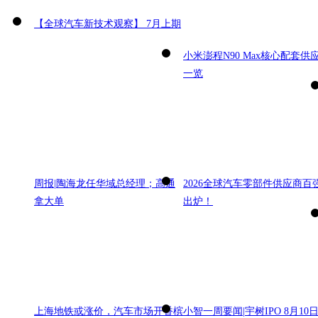
【全球汽车新技术观察】 7月上期
小米澎程N90 Max核心配套供
一览
周报|陶海龙任华域总经理；高通
2026全球汽车零部件供应商百
拿大单
出炉！
上海地铁或涨价，汽车市场开香槟
小智一周要闻|宇树IPO 8月10