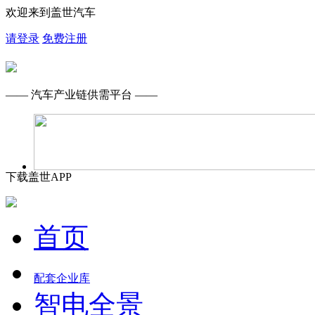
欢迎来到盖世汽车
请登录
免费注册
—— 汽车产业链供需平台 ——
下载盖世APP
首页
配套企业库
智电全景