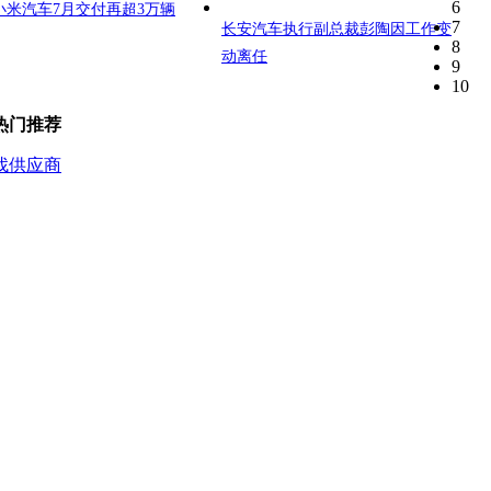
6
小米汽车7月交付再超3万辆
7
长安汽车执行副总裁彭陶因工作变
8
动离任
9
10
热门推荐
找供应商