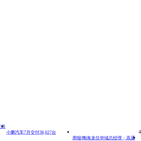
应商
4
小鹏汽车7月交付38,027台
周报|陶海龙任华域总经理；高通