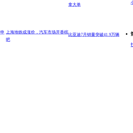
拿大单
日申
上海地铁或涨价，汽车市场开香槟
比亚迪7月销量突破41.9万辆
吧