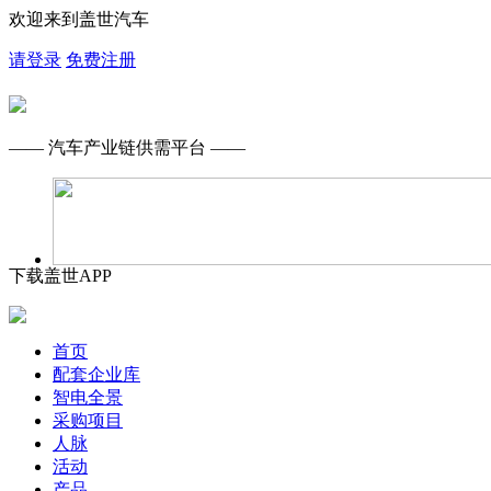
欢迎来到盖世汽车
请登录
免费注册
—— 汽车产业链供需平台 ——
下载盖世APP
首页
配套企业库
智电全景
采购项目
人脉
活动
产品