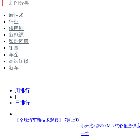
新闻分类
新技术
行业
供应链
新能源
智能网联
销量
车企
高端访谈
新车
周排行
|
日排行
【全球汽车新技术观察】 7月上期
小米澎程N90 Max核心配套供
一览