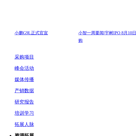
小鹏G9L正式官宣
小智一周要闻|宇树IPO 8月10
购
采购项目
峰会活动
媒体传播
产销数据
研究报告
培训学习
拓展人脉
资源拓展