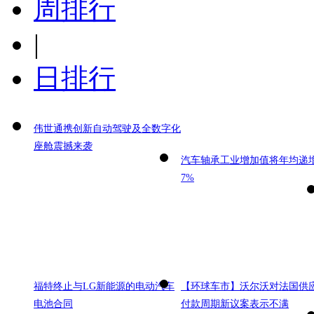
周排行
|
日排行
伟世通携创新自动驾驶及全数字化
座舱震撼来袭
汽车轴承工业增加值将年均递
7%
福特终止与LG新能源的电动汽车
【环球车市】沃尔沃对法国供
电池合同
付款周期新议案表示不满