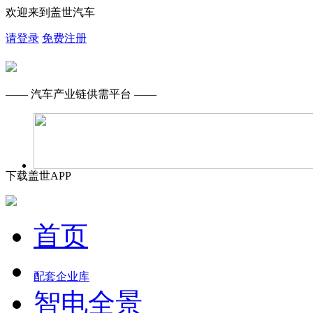
欢迎来到盖世汽车
请登录
免费注册
—— 汽车产业链供需平台 ——
下载盖世APP
首页
配套企业库
智电全景