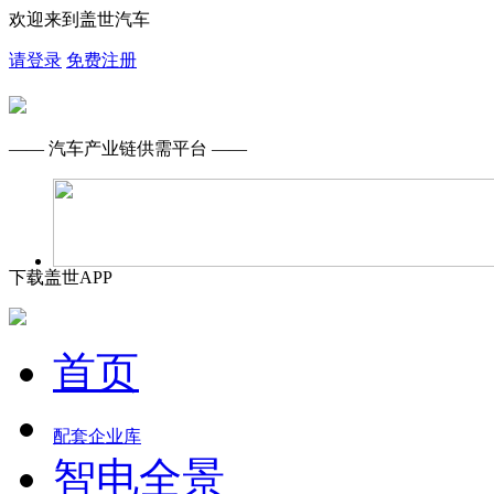
欢迎来到盖世汽车
请登录
免费注册
—— 汽车产业链供需平台 ——
下载盖世APP
首页
配套企业库
智电全景