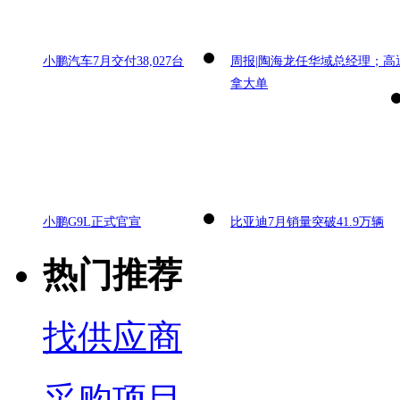
小鹏汽车7月交付38,027台
周报|陶海龙任华域总经理；高
拿大单
小鹏G9L正式官宣
比亚迪7月销量突破41.9万辆
热门推荐
找供应商
采购项目