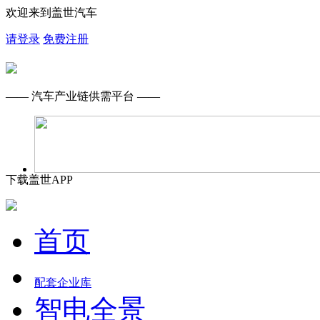
欢迎来到盖世汽车
请登录
免费注册
—— 汽车产业链供需平台 ——
下载盖世APP
首页
配套企业库
智电全景