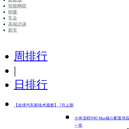
智能网联
销量
车企
高端访谈
新车
周排行
|
日排行
【全球汽车新技术观察】 7月上期
小米澎程N90 Max核心配套供
一览