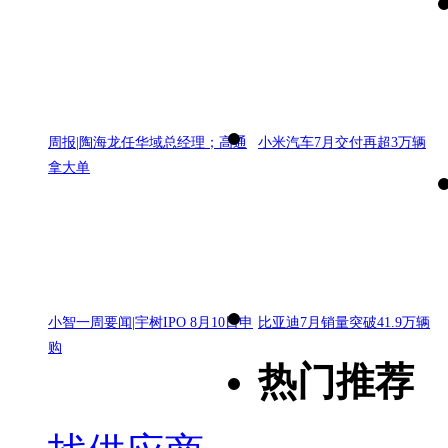
周报|陶海龙任华域总经理；高通
小米汽车7月交付再超3万辆
拿大单
小智一周要闻|宇树IPO 8月10日申
比亚迪7月销量突破41.9万辆
购
热门推荐