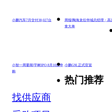
小鹏汽车7月交付38,027台
周报|陶海龙任华域总经理；高
拿大单
小智一周要闻|宇树IPO 8月10日申
小鹏G9L正式官宣
购
热门推荐
找供应商