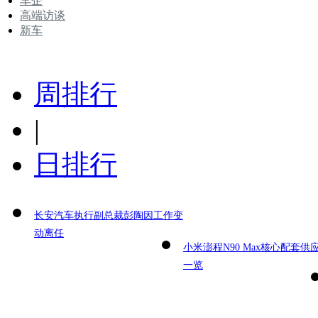
车企
高端访谈
新车
周排行
|
日排行
长安汽车执行副总裁彭陶因工作变
动离任
小米澎程N90 Max核心配套供
一览