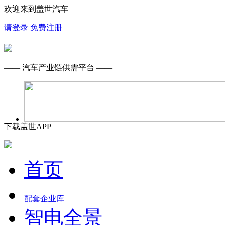
欢迎来到盖世汽车
请登录
免费注册
—— 汽车产业链供需平台 ——
下载盖世APP
首页
配套企业库
智电全景