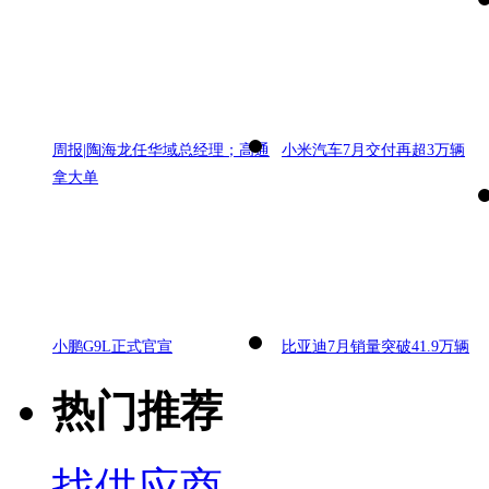
周报|陶海龙任华域总经理；高通
小米汽车7月交付再超3万辆
拿大单
小鹏G9L正式官宣
比亚迪7月销量突破41.9万辆
热门推荐
找供应商