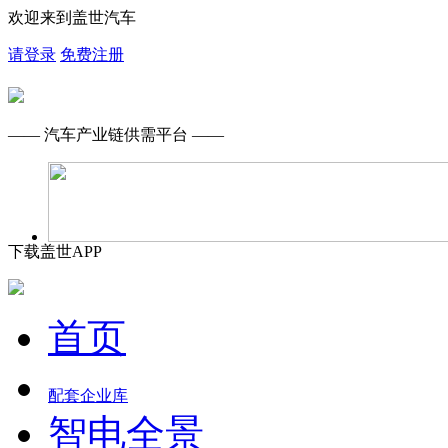
欢迎来到盖世汽车
请登录
免费注册
—— 汽车产业链供需平台 ——
下载盖世APP
首页
配套企业库
智电全景