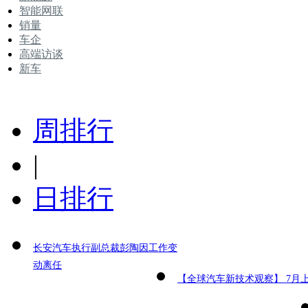
智能网联
销量
车企
高端访谈
新车
周排行
|
日排行
长安汽车执行副总裁彭陶因工作变
动离任
【全球汽车新技术观察】 7月