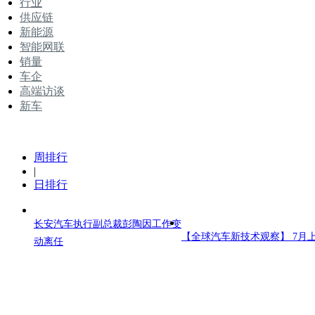
行业
供应链
新能源
智能网联
销量
车企
高端访谈
新车
周排行
|
日排行
长安汽车执行副总裁彭陶因工作变
【全球汽车新技术观察】 7月
动离任