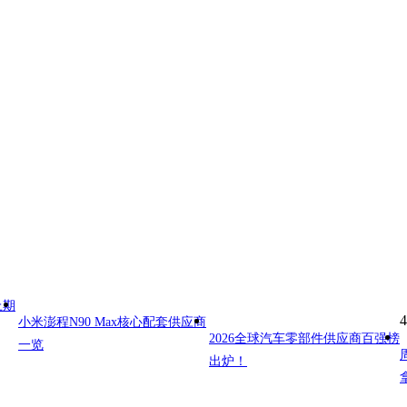
上期
4
小米澎程N90 Max核心配套供应商
2026全球汽车零部件供应商百强榜
一览
出炉！