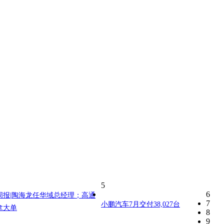
5
6
周报|陶海龙任华域总经理；高通
7
小鹏汽车7月交付38,027台
拿大单
8
9