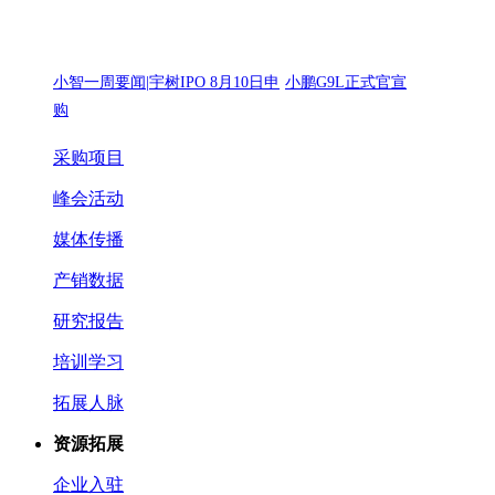
小智一周要闻|宇树IPO 8月10日申
小鹏G9L正式官宣
购
采购项目
峰会活动
媒体传播
产销数据
研究报告
培训学习
拓展人脉
资源拓展
企业入驻