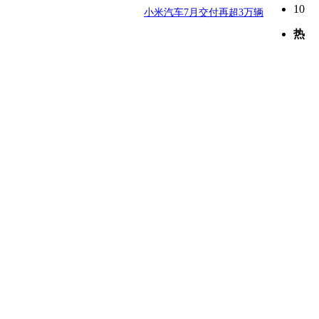
10
小米汽车7月交付再超3万辆
热