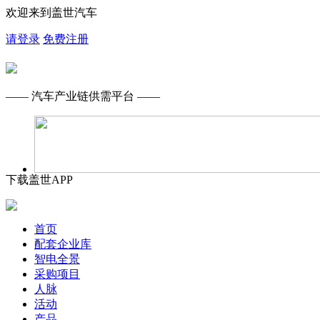
欢迎来到盖世汽车
请登录
免费注册
—— 汽车产业链供需平台 ——
下载盖世APP
首页
配套企业库
智电全景
采购项目
人脉
活动
产品