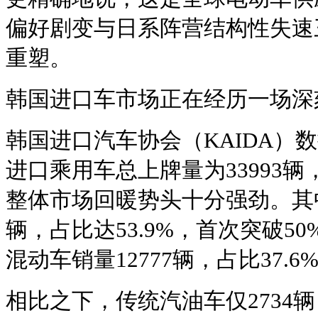
偏好剧变与日系阵营结构性失速
重塑。
韩国进口车市场正在经历一场深
韩国进口汽车协会（KAIDA）
进口乘用车总上牌量为33993辆
整体市场回暖势头十分强劲。其中
辆，占比达53.9%，首次突破5
混动车销量12777辆，占比37.6
相比之下，传统汽油车仅2734辆