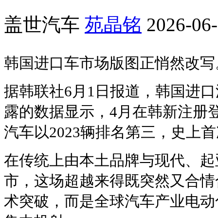
盖世汽车
苑晶铭
2026-06-
韩国进口车市场版图正悄然改写
据韩联社6月1日报道，韩国进口
露的数据显示，4月在韩新注册
汽车以2023辆排名第三，史上
在传统上由本土品牌与现代、起
市，这场超越来得既突然又合情
术突破，而是全球汽车产业电动