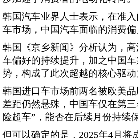
韩国汽车业界人士表示，在准入
车市场，中国汽车面临的消费偏
韩国《京乡新闻》分析认为，高
车偏好的持续提升，加之中国车
势，构成了此次超越的核心驱动
韩国进口车市场前两名被欧美品
差距仍然悬殊，中国车仅在第三
险超车”，能否在后续月份持续
但可以确定的是，2025年4月