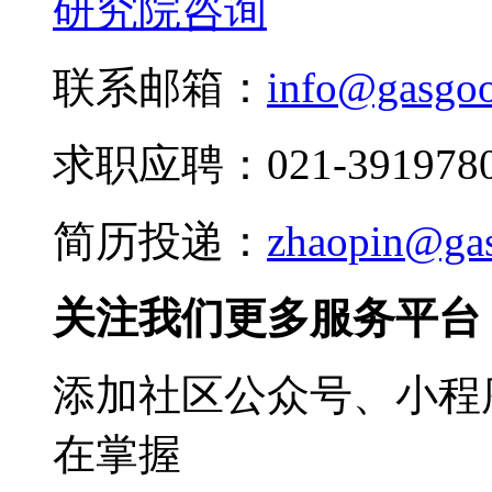
研究院咨询
联系邮箱：
info@gasgo
求职应聘：021-3919780
简历投递：
zhaopin@ga
关注我们更多服务平台
添加社区公众号、小程序
在掌握