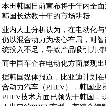
本田韩国日前宣布将于年内全面
韩国长达数十年的市场耕耘。
业内人士分析认为，在电动化与
仍以混合动力为核心布局，对智
统投入不足，导致产品吸引力持
而中国车企在电动化方面展现出
据韩国媒体报道，比亚迪计划在
合动力汽车（PHEV），韩国业
PHEV技术方面已领先于韩国，