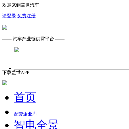
欢迎来到盖世汽车
请登录
免费注册
—— 汽车产业链供需平台 ——
下载盖世APP
首页
配套企业库
智电全景