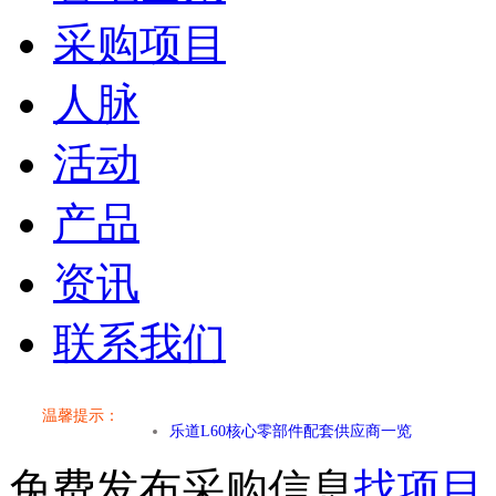
采购项目
人脉
活动
产品
资讯
联系我们
小米SU7核心零部件配套供应商一览
温馨提示：
乐道L60核心零部件配套供应商一览
免费发布采购信息
找项目
第二代 AION V核心零部件配套供应商一览