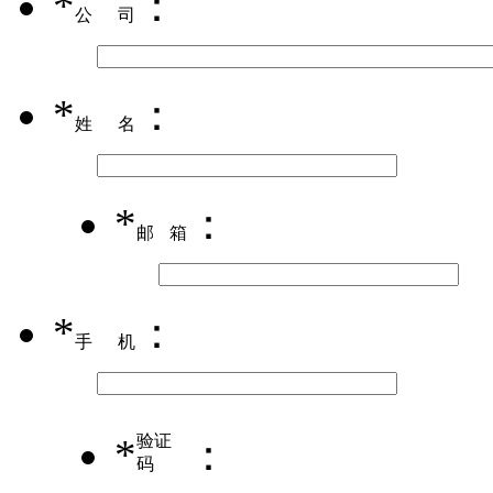
*
：
公司
*
：
姓名
*
：
邮箱
*
：
手机
*
验证
：
码