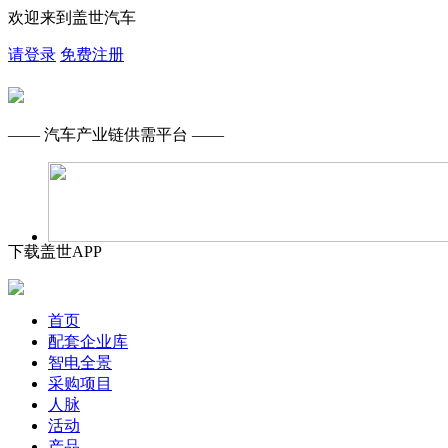
欢迎来到盖世汽车
请登录
免费注册
—— 汽车产业链供需平台 ——
下载盖世APP
首页
配套企业库
智电全景
采购项目
人脉
活动
产品