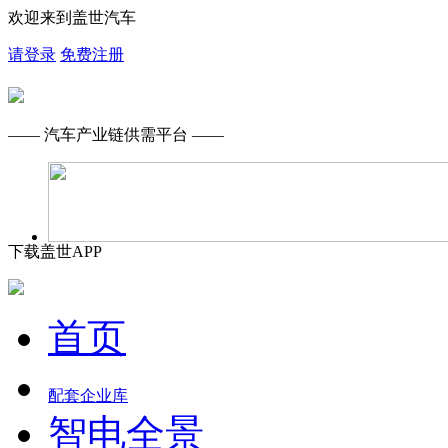
欢迎来到盖世汽车
请登录
免费注册
—— 汽车产业链供需平台 ——
下载盖世APP
首页
配套企业库
智电全景