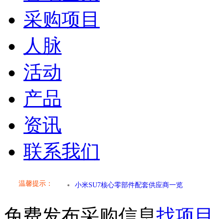
采购项目
人脉
活动
产品
资讯
联系我们
小米SU7核心零部件配套供应商一览
温馨提示：
乐道L60核心零部件配套供应商一览
免费发布采购信息
找项目
第二代 AION V核心零部件配套供应商一览