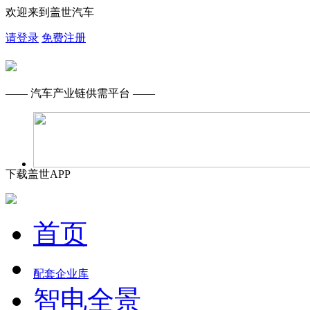
欢迎来到盖世汽车
请登录
免费注册
—— 汽车产业链供需平台 ——
下载盖世APP
首页
配套企业库
智电全景