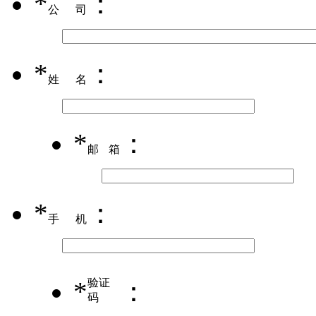
*
：
公司
*
：
姓名
*
：
邮箱
*
：
手机
*
验证
：
码