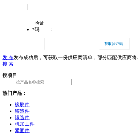
验证
*
码
：
获取验证码
发 布
发布成功后，可获取一份供应商清单，部分匹配供应商将
搜 索
搜项目
热门产品：
橡胶件
铸造件
锻造件
机加工件
紧固件