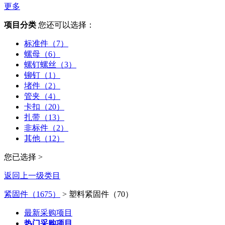
更多
项目分类
您还可以选择：
标准件（7）
螺母（6）
螺钉螺丝（3）
铆钉（1）
堵件（2）
管夹（4）
卡扣（20）
扎带（13）
非标件（2）
其他（12）
您已选择 >
返回上一级类目
紧固件（1675）
> 塑料紧固件（70）
最新采购项目
热门采购项目