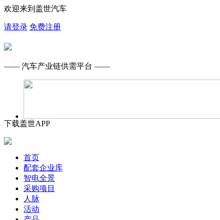
欢迎来到盖世汽车
请登录
免费注册
—— 汽车产业链供需平台 ——
下载盖世APP
首页
配套企业库
智电全景
采购项目
人脉
活动
产品