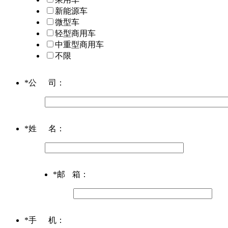
新能源车
微型车
轻型商用车
中重型商用车
不限
*
公司
：
*
姓名
：
*
邮箱
：
*
手机
：