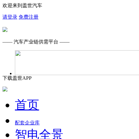
欢迎来到盖世汽车
请登录
免费注册
—— 汽车产业链供需平台 ——
下载盖世APP
首页
配套企业库
智电全景