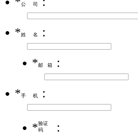
*
：
公司
*
：
姓名
*
：
邮箱
*
：
手机
*
验证
：
码