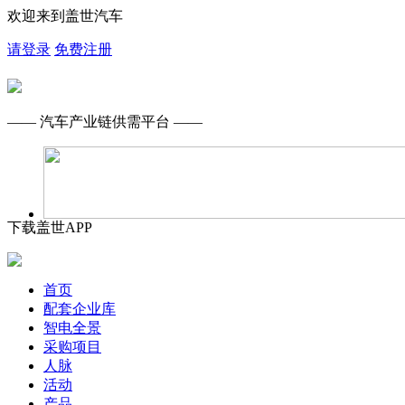
欢迎来到盖世汽车
请登录
免费注册
—— 汽车产业链供需平台 ——
下载盖世APP
首页
配套企业库
智电全景
采购项目
人脉
活动
产品