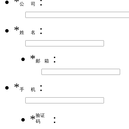
*
：
公司
*
：
姓名
*
：
邮箱
*
：
手机
*
验证
：
码