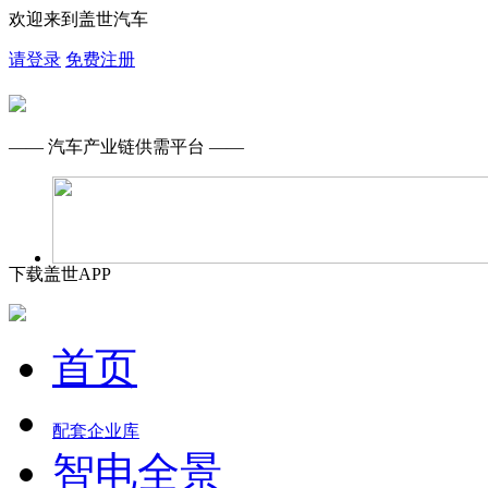
欢迎来到盖世汽车
请登录
免费注册
—— 汽车产业链供需平台 ——
下载盖世APP
首页
配套企业库
智电全景