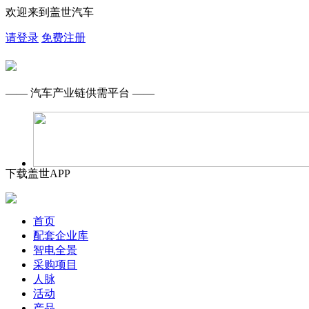
欢迎来到盖世汽车
请登录
免费注册
—— 汽车产业链供需平台 ——
下载盖世APP
首页
配套企业库
智电全景
采购项目
人脉
活动
产品