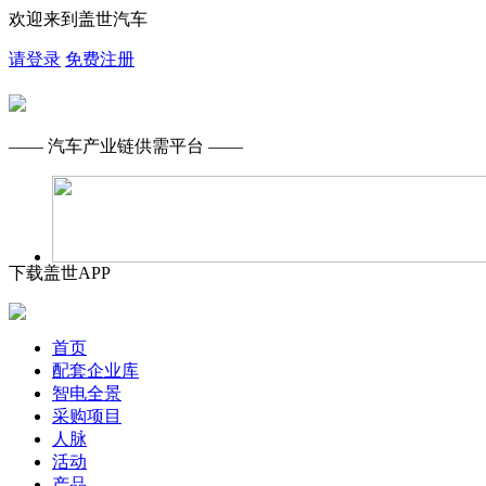
欢迎来到盖世汽车
请登录
免费注册
—— 汽车产业链供需平台 ——
下载盖世APP
首页
配套企业库
智电全景
采购项目
人脉
活动
产品