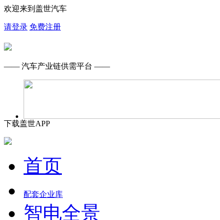
欢迎来到盖世汽车
请登录
免费注册
—— 汽车产业链供需平台 ——
下载盖世APP
首页
配套企业库
智电全景