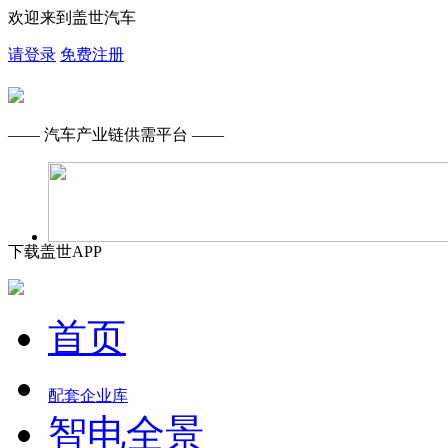
欢迎来到盖世汽车
请登录
免费注册
—— 汽车产业链供需平台 ——
下载盖世APP
首页
配套企业库
智电全景