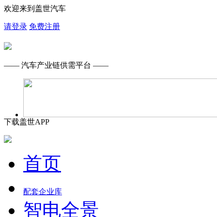
欢迎来到盖世汽车
请登录
免费注册
—— 汽车产业链供需平台 ——
下载盖世APP
首页
配套企业库
智电全景