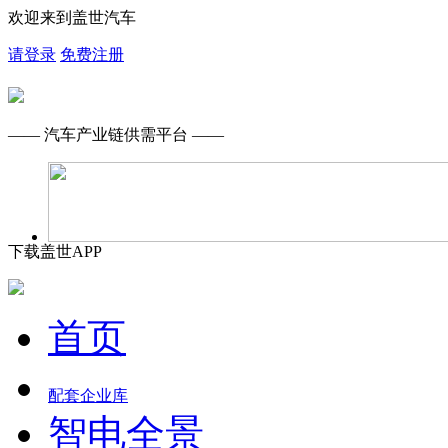
欢迎来到盖世汽车
请登录
免费注册
—— 汽车产业链供需平台 ——
下载盖世APP
首页
配套企业库
智电全景