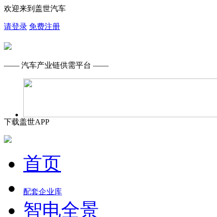
欢迎来到盖世汽车
请登录
免费注册
—— 汽车产业链供需平台 ——
下载盖世APP
首页
配套企业库
智电全景