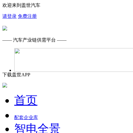
欢迎来到盖世汽车
请登录
免费注册
—— 汽车产业链供需平台 ——
下载盖世APP
首页
配套企业库
智电全景