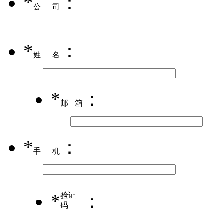
*
：
公司
*
：
姓名
*
：
邮箱
*
：
手机
*
验证
：
码