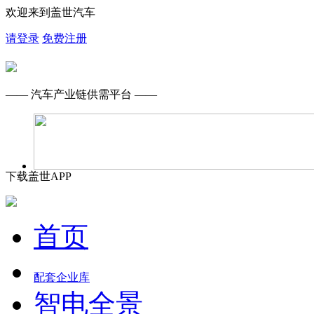
欢迎来到盖世汽车
请登录
免费注册
—— 汽车产业链供需平台 ——
下载盖世APP
首页
配套企业库
智电全景