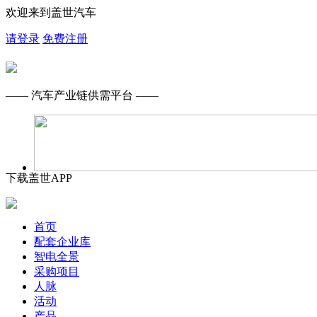
欢迎来到盖世汽车
请登录
免费注册
—— 汽车产业链供需平台 ——
下载盖世APP
首页
配套企业库
智电全景
采购项目
人脉
活动
产品