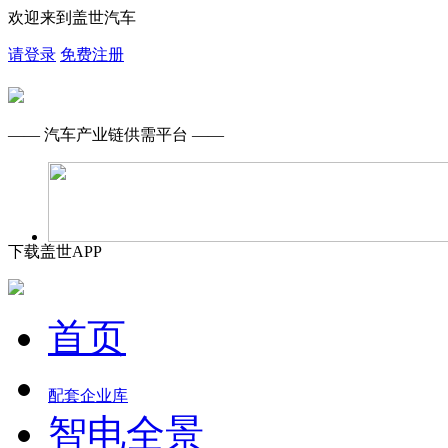
欢迎来到盖世汽车
请登录
免费注册
—— 汽车产业链供需平台 ——
下载盖世APP
首页
配套企业库
智电全景