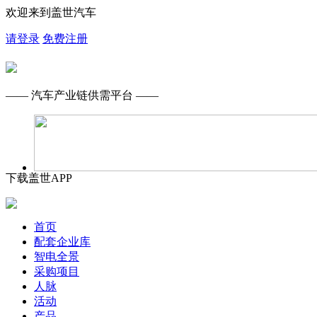
欢迎来到盖世汽车
请登录
免费注册
—— 汽车产业链供需平台 ——
下载盖世APP
首页
配套企业库
智电全景
采购项目
人脉
活动
产品