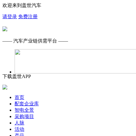
欢迎来到盖世汽车
请登录
免费注册
—— 汽车产业链供需平台 ——
下载盖世APP
首页
配套企业库
智电全景
采购项目
人脉
活动
产品