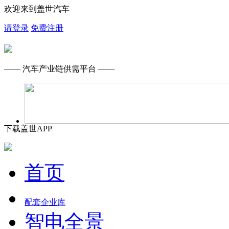
欢迎来到盖世汽车
请登录
免费注册
—— 汽车产业链供需平台 ——
下载盖世APP
首页
配套企业库
智电全景