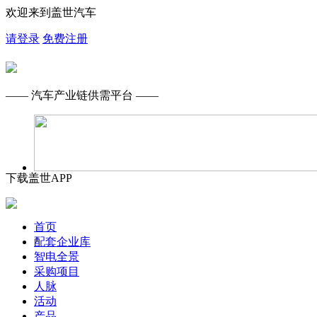
欢迎来到盖世汽车
请登录
免费注册
—— 汽车产业链供需平台 ——
下载盖世APP
首页
配套企业库
智电全景
采购项目
人脉
活动
产品