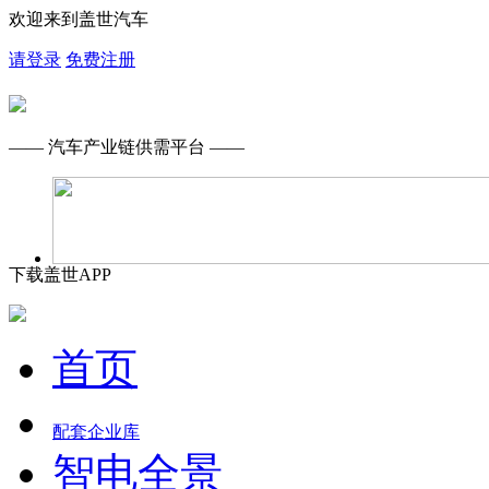
欢迎来到盖世汽车
请登录
免费注册
—— 汽车产业链供需平台 ——
下载盖世APP
首页
配套企业库
智电全景