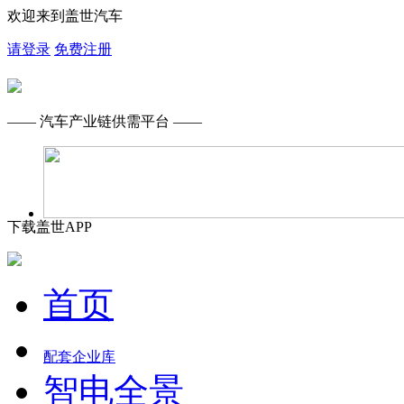
欢迎来到盖世汽车
请登录
免费注册
—— 汽车产业链供需平台 ——
下载盖世APP
首页
配套企业库
智电全景