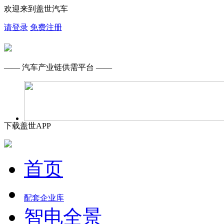
欢迎来到盖世汽车
请登录
免费注册
—— 汽车产业链供需平台 ——
下载盖世APP
首页
配套企业库
智电全景