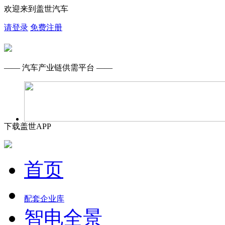
欢迎来到盖世汽车
请登录
免费注册
—— 汽车产业链供需平台 ——
下载盖世APP
首页
配套企业库
智电全景