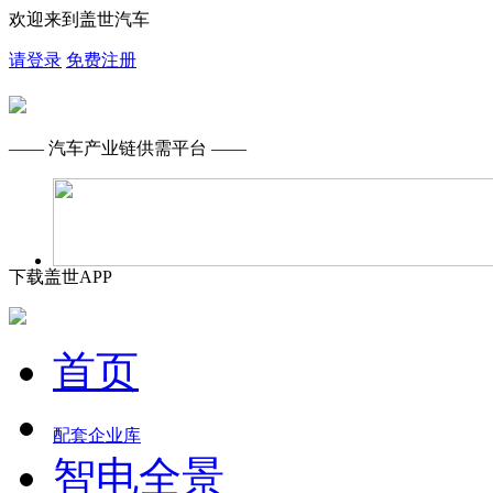
欢迎来到盖世汽车
请登录
免费注册
—— 汽车产业链供需平台 ——
下载盖世APP
首页
配套企业库
智电全景