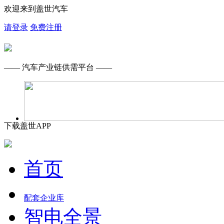
欢迎来到盖世汽车
请登录
免费注册
—— 汽车产业链供需平台 ——
下载盖世APP
首页
配套企业库
智电全景