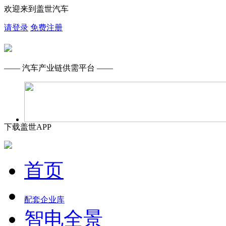
欢迎来到盖世汽车
请登录
免费注册
—— 汽车产业链供需平台 ——
下载盖世APP
首页
配套企业库
智电全景