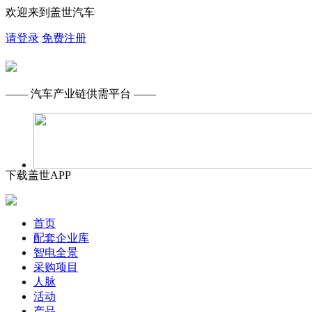
欢迎来到盖世汽车
请登录
免费注册
—— 汽车产业链供需平台 ——
下载盖世APP
首页
配套企业库
智电全景
采购项目
人脉
活动
产品