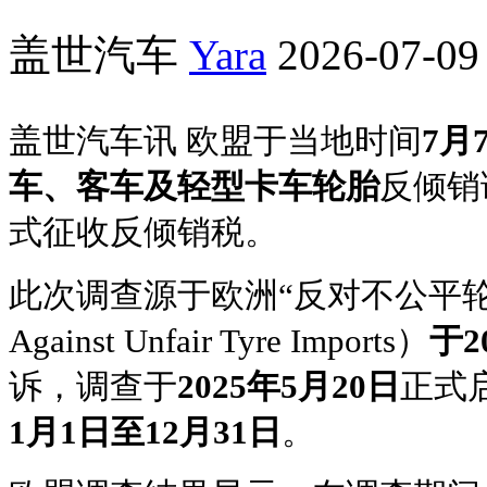
盖世汽车
Yara
2026-07-09
盖世汽车讯 欧盟于当地时间
7月
车、客车及轻型卡车轮胎
反倾销
式征收反倾销税。
此次调查源于欧洲“反对不公平轮胎进
Against Unfair Tyre Imports）
于
2
诉，调查于
2025年5月20日
正式
1月1日至12月31日
。