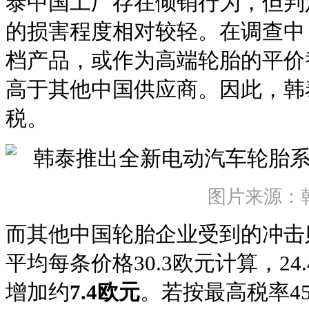
泰中国工厂存在倾销行为，但判
的损害程度相对较轻。在调查中
档产品，或作为高端轮胎的平价
高于其他中国供应商。因此，韩泰
税。
图片来源：
而其他中国轮胎企业受到的冲击
平均每条价格30.3欧元计算，2
增加约
7.4欧元
。若按最高税率45