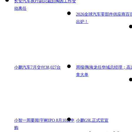
长安汽车执行副总裁彭陶因工作变
动离任
2026全球汽车零部件供应商百
出炉！
小鹏汽车7月交付38,027台
周报|陶海龙任华域总经理；高
拿大单
小智一周要闻|宇树IPO 8月10日申
小鹏G9L正式官宣
购