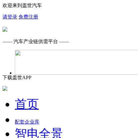
欢迎来到盖世汽车
请登录
免费注册
—— 汽车产业链供需平台 ——
下载盖世APP
首页
配套企业库
智电全景