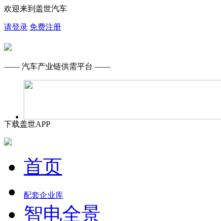
欢迎来到盖世汽车
请登录
免费注册
—— 汽车产业链供需平台 ——
下载盖世APP
首页
配套企业库
智电全景