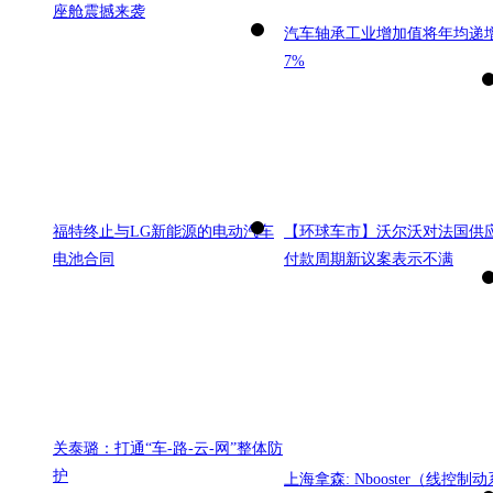
座舱震撼来袭
汽车轴承工业增加值将年均递
7%
福特终止与LG新能源的电动汽车
【环球车市】沃尔沃对法国供
电池合同
付款周期新议案表示不满
关泰璐：打通“车-路-云-网”整体防
护
上海拿森: Nbooster（线控制动