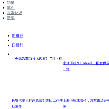
销量
车企
高端访谈
新车
周排行
|
日排行
【全球汽车新技术观察】 7月上期
小米澎程N90 Max核心配套供
一览
长安汽车执行副总裁彭陶因工作变
上海地铁或涨价，汽车市场开
动离任
吧