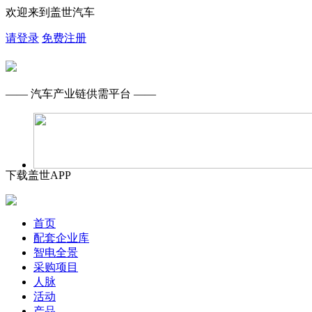
欢迎来到盖世汽车
请登录
免费注册
—— 汽车产业链供需平台 ——
下载盖世APP
首页
配套企业库
智电全景
采购项目
人脉
活动
产品