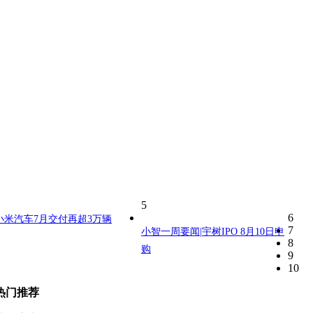
5
6
小米汽车7月交付再超3万辆
7
小智一周要闻|宇树IPO 8月10日申
8
购
9
10
热门推荐