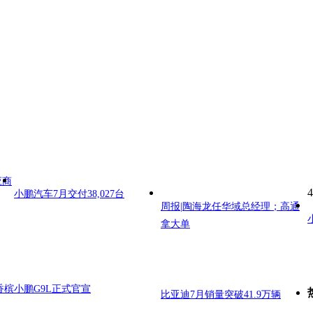
应商
4
小鹏汽车7月交付38,027台
周报|陶海龙任华域总经理；高通
拿大单
香槟
小鹏G9L正式官宣
比亚迪7月销量突破41.9万辆