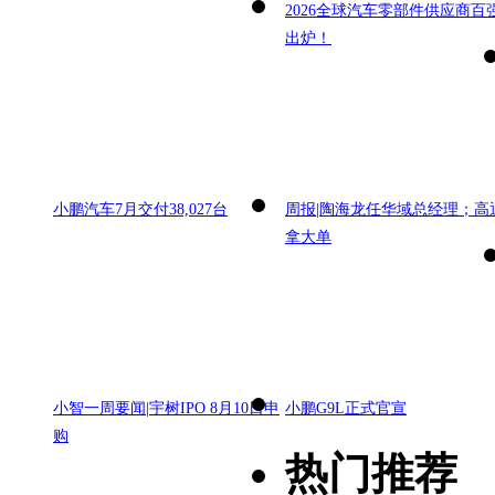
2026全球汽车零部件供应商百
出炉！
小鹏汽车7月交付38,027台
周报|陶海龙任华域总经理；高
拿大单
小智一周要闻|宇树IPO 8月10日申
小鹏G9L正式官宣
购
热门推荐