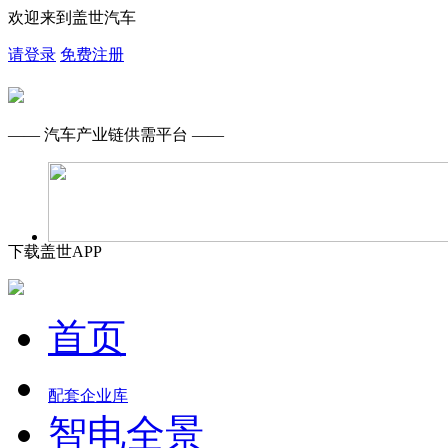
欢迎来到盖世汽车
请登录
免费注册
—— 汽车产业链供需平台 ——
下载盖世APP
首页
配套企业库
智电全景