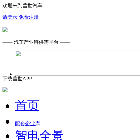
欢迎来到盖世汽车
请登录
免费注册
—— 汽车产业链供需平台 ——
下载盖世APP
首页
配套企业库
智电全景