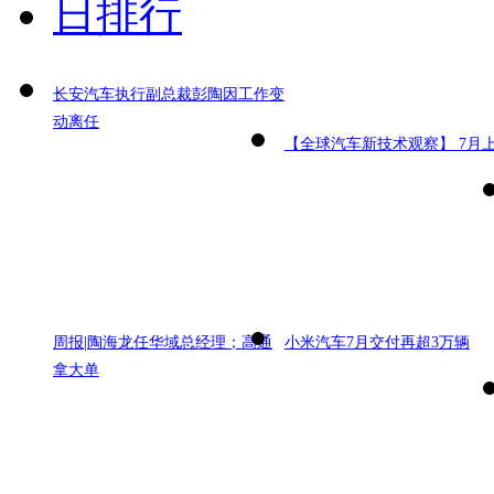
日排行
长安汽车执行副总裁彭陶因工作变
动离任
【全球汽车新技术观察】 7月
周报|陶海龙任华域总经理；高通
小米汽车7月交付再超3万辆
拿大单